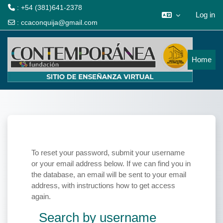
: +54 (381)641-2378
Log in
:
ccaconquija@gmail.com
Skip to main content
Home
To reset your password, submit your username
or your email address below. If we can find you in
the database, an email will be sent to your email
address, with instructions how to get access
again.
Search by username
Search by username